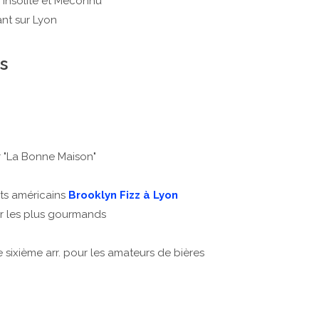
n Insolite et Méconnu"
ant sur Lyon
s
 "La Bonne Maison"
ts américains
Brooklyn Fizz à Lyon
 les plus gourmands
le sixième arr. pour les amateurs de bières