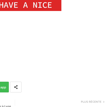
sapp
PLUS RÉCENTE
r à Lyon