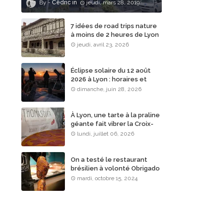
Cédric
jeudi, mars 28, 2019
7 idées de road trips nature
à moins de 2 heures de Lyon
jeudi, avril 23, 2026
Éclipse solaire du 12 août
2026 à Lyon : horaires et
lieux d’observation
dimanche, juin 28, 2026
À Lyon, une tarte à la praline
géante fait vibrer la Croix-
Rousse
lundi, juillet 06, 2026
On a testé le restaurant
brésilien à volonté Obrigado
Rodizio à Lyon
mardi, octobre 15, 2024