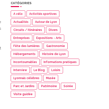
CATÉGORIES
A vélo
Activités sportives
e
Actualités
Autour de Lyon
s
Circuits / Itinéraires
Divers
Entreprises
Expositions - Arts
Fête des lumières
Gastronomie
t
Hébergements
Histoire de Lyon
Incontournables
Informations pratiques
Interview
Le Blog
Loisirs
Lyonnais célèbres
Musée
Parc et Jardins
Patrimoine
Soirée
Visite guidée