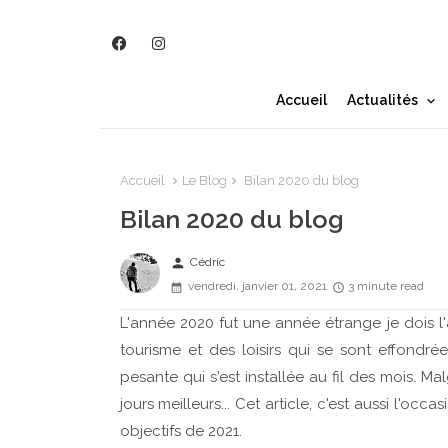
Accueil
Actualités
Accueil
Le Blog
Bilan 2020 du blog
Bilan 2020 du blog
person
Cédric
vendredi, janvier 01, 2021
3 minute read
L'année 2020 fut une année étrange je dois l'
tourisme et des loisirs qui se sont effondr
pesante qui s'est installée au fil des mois. Ma
jours meilleurs... Cet article, c'est aussi l'oc
objectifs de 2021.