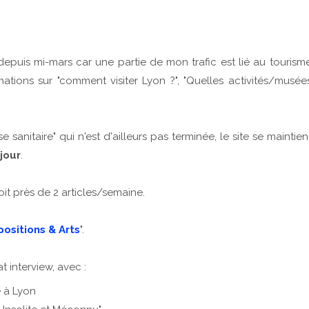
epuis mi-mars car une partie de mon trafic est lié au tourism
tions sur "comment visiter Lyon ?", "Quelles activités/musée
e sanitaire" qui n'est d'ailleurs pas terminée, le site se maintien
jour
.
oit près de 2 articles/semaine.
positions & Arts
".
 interview, avec :
 à Lyon