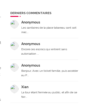
DERNIERS COMMENTAIRES
-
Anonymous
Les sanitaires de la place tabareau sont soit
inac...
t
Anonymous
Encore ces escrocs qui entrent sans
autorisation ...
Anonymous
e
Bonjour, Avec un ticket famille, puis accéder
.
au P...
Xian
La tour étant fermée au public, et afin de se
fair...
s