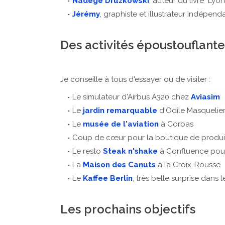
Nadège Druzkowski
, auteur du livre "Lyo
Jérémy
, graphiste et illustrateur indépend
Des activités époustouflante
Je conseille à tous d'essayer ou de visiter :
Le simulateur d'Airbus A320 chez
Aviasim
Le
jardin remarquable
d'Odile Masquelier
Le
musée de l'aviation
à Corbas
Coup de cœur pour la boutique de produi
Le resto
Steak n'shake
à Confluence pour
La
Maison des Canuts
à la Croix-Rousse
Le
Kaffee Berlin
, très belle surprise dans 
Les prochains objectifs