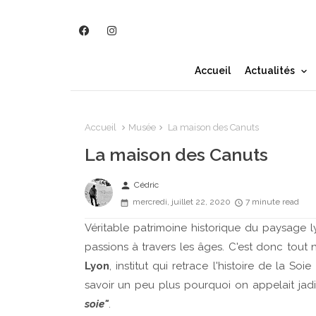
Accueil
Actualités
Accueil
Musée
La maison des Canuts
La maison des Canuts
person
Cédric
mercredi, juillet 22, 2020
7 minute read
Véritable patrimoine historique du paysage ly
passions à travers les âges. C'est donc tout
Lyon
, institut qui retrace l'histoire de la S
savoir un peu plus pourquoi on appelait jadis
soie"
.