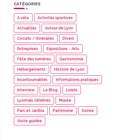
CATÉGORIES
A vélo
Activités sportives
Actualités
Autour de Lyon
Circuits / Itinéraires
Divers
Entreprises
Expositions - Arts
Fête des lumières
Gastronomie
Hébergements
Histoire de Lyon
Incontournables
Informations pratiques
Interview
Le Blog
Loisirs
Lyonnais célèbres
Musée
Parc et Jardins
Patrimoine
Soirée
Visite guidée