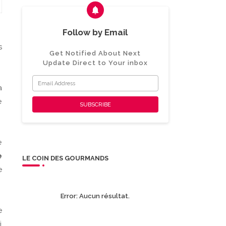
Follow by Email
s
Get Notified About Next
Update Direct to Your inbox
a
e
e
e
LE COIN DES GOURMANDS
e
Error:
Aucun résultat.
e
i