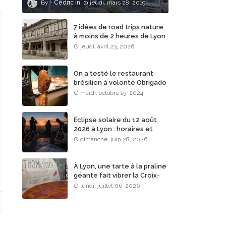
Cédric
jeudi, mars 28, 2019
7 idées de road trips nature
à moins de 2 heures de Lyon
jeudi, avril 23, 2026
On a testé le restaurant
brésilien à volonté Obrigado
Rodizio à Lyon
mardi, octobre 15, 2024
Éclipse solaire du 12 août
2026 à Lyon : horaires et
lieux d’observation
dimanche, juin 28, 2026
À Lyon, une tarte à la praline
géante fait vibrer la Croix-
Rousse
lundi, juillet 06, 2026