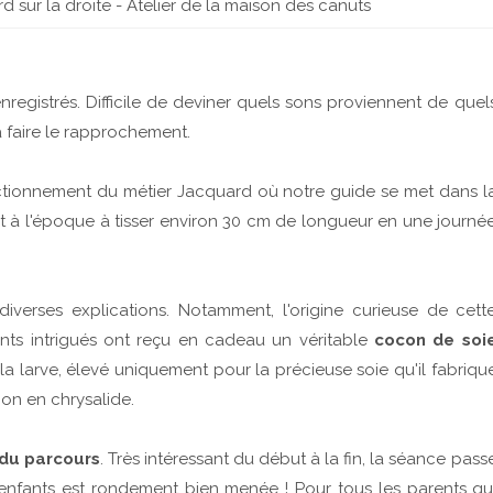
d sur la droite - Atelier de la maison des canuts
nregistrés. Difficile de deviner quels sons proviennent de quel
à faire le rapprochement.
ctionnement du métier Jacquard où notre guide se met dans l
ait à l'époque à tisser environ 30 cm de longueur en une journé
iverses explications. Notamment, l'origine curieuse de cett
ants intrigués ont reçu en cadeau un véritable
cocon de soi
 la larve, élevé uniquement pour la précieuse soie qu'il fabriqu
ion en chrysalide.
du parcours
. Très intéressant du début à la fin, la séance pass
les enfants est rondement bien menée ! Pour tous les parents qu