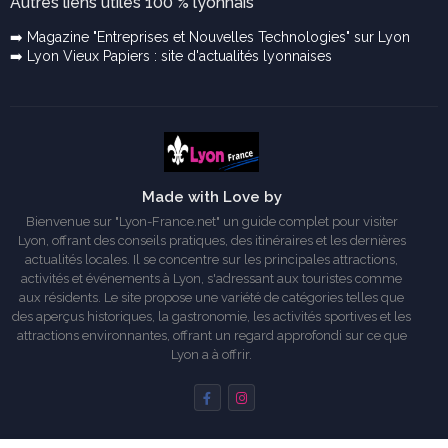
Autres liens utiles 100 % lyonnais
➡️ Magazine "Entreprises et Nouvelles Technologies" sur Lyon
➡️ Lyon Vieux Papiers : site d'actualités lyonnaises
Made with Love by
Bienvenue sur "Lyon-France.net" un guide complet pour visiter
Lyon, offrant des conseils pratiques, des itinéraires et les dernières
actualités locales. Il se concentre sur les principales attractions,
activités et événements à Lyon, s'adressant aux touristes comme
aux résidents. Le site propose une variété de catégories telles que
des aperçus historiques, la gastronomie, les activités sportives et les
attractions environnantes, offrant un regard approfondi sur ce que
Lyon a à offrir.