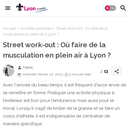
Accueil
Activités sportives
Street work-out : Où faire de la
musculation en plein air à Lyon ?
Street work-out : Où faire de la
musculation en plein air à Lyon ?
person
Cédric
share
2
mercredi, février 22, 2023
5 minute read
Avec l'arrivée du beau temps, il est fréquent d'avoir envie de
se remettre en forme. Pratiquer une activité physique à
l'extérieur est bon pour l'endurance, mais aussi pour le
moral. Lorsqu'il s'agit de brûler de la graisse et se faire un
corps d'athlète, il est indispensable de s'entraîner de
manière spécifique.