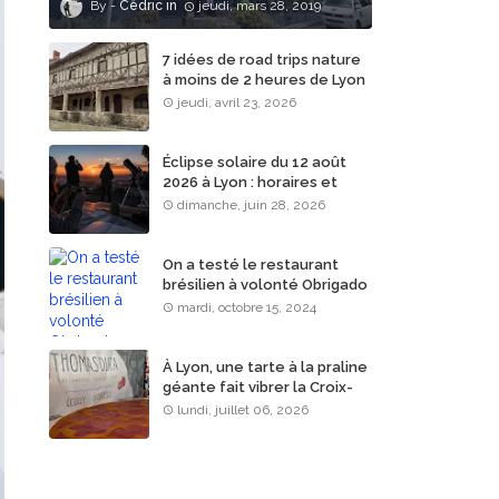
Cédric
jeudi, mars 28, 2019
7 idées de road trips nature
à moins de 2 heures de Lyon
jeudi, avril 23, 2026
Éclipse solaire du 12 août
2026 à Lyon : horaires et
lieux d’observation
dimanche, juin 28, 2026
On a testé le restaurant
brésilien à volonté Obrigado
Rodizio à Lyon
mardi, octobre 15, 2024
À Lyon, une tarte à la praline
géante fait vibrer la Croix-
Rousse
lundi, juillet 06, 2026