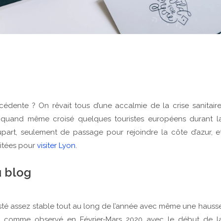
écédente ? On rêvait tous d’une accalmie de la crise sanitaire
i quand même croisé quelques touristes européens durant l
lupart, seulement de passage pour rejoindre la côte d’azur, e
uitées pour
visiter Lyon
.
u blog
sté assez stable tout au long de l’année avec même une hauss
se comme observé en Février-Mars 2020 avec le début de l