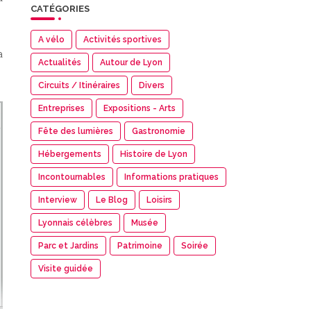
CATÉGORIES
A vélo
Activités sportives
a
Actualités
Autour de Lyon
Circuits / Itinéraires
Divers
Entreprises
Expositions - Arts
Fête des lumières
Gastronomie
Hébergements
Histoire de Lyon
Incontournables
Informations pratiques
Interview
Le Blog
Loisirs
Lyonnais célèbres
Musée
Parc et Jardins
Patrimoine
Soirée
Visite guidée