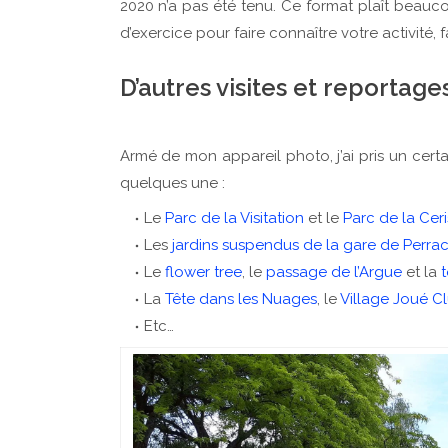
2020 n’a pas été tenu. Ce format plaît beauco
d’exercice pour faire connaître votre activité, fa
D’autres visites et reportage
Armé de mon appareil photo, j’ai pris un cert
quelques une :
Le
Parc de la Visitation
et le
Parc de la Ceri
Les
jardins suspendus de la gare de Perra
Le
flower tree
, le
passage de l’Argue
et la
t
La
Tête dans les Nuages
, le
Village Joué C
Etc…