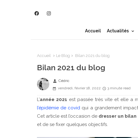
Accueil
Actualités
Accueil
Le Blog
Bilan 2021 du blog
Bilan 2021 du blog
person
Cédric
vendredi, février 18, 2022
3 minute read
L’
année 2021
est passée très vite et elle a
l’épidémie de covid
qui a grandement impacté 
Cet article est l’occasion de
dresser un bilan
et de se fixer quelques objectifs.