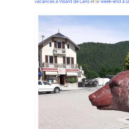
vacances à Villard de Lans
et le
week-end à la