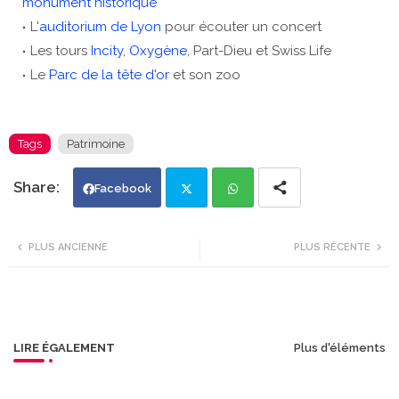
monument historique
L'
auditorium de Lyon
pour écouter un concert
Les tours
Incity
,
Oxygène
, Part-Dieu et Swiss Life
Le
Parc de la tête d'or
et son zoo
Tags
Patrimoine
Facebook
Twi
Wh
PLUS ANCIENNE
PLUS RÉCENTE
tte
ats
r
app
LIRE ÉGALEMENT
Plus d'éléments