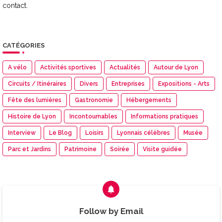
contact.
CATÉGORIES
A vélo
Activités sportives
Actualités
Autour de Lyon
Circuits / Itinéraires
Divers
Entreprises
Expositions - Arts
Fête des lumières
Gastronomie
Hébergements
Histoire de Lyon
Incontournables
Informations pratiques
Interview
Le Blog
Loisirs
Lyonnais célèbres
Musée
Parc et Jardins
Patrimoine
Soirée
Visite guidée
Follow by Email