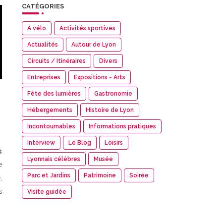
CATÉGORIES
A vélo
Activités sportives
Actualités
Autour de Lyon
Circuits / Itinéraires
Divers
Entreprises
Expositions - Arts
Fête des lumières
Gastronomie
Hébergements
Histoire de Lyon
Incontournables
Informations pratiques
Interview
Le Blog
Loisirs
s
Lyonnais célèbres
Musée
e
Parc et Jardins
Patrimoine
Soirée
,
s
Visite guidée