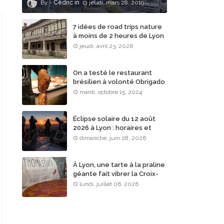
Cédric
jeudi, mars 28, 2019
7 idées de road trips nature
à moins de 2 heures de Lyon
jeudi, avril 23, 2026
On a testé le restaurant
brésilien à volonté Obrigado
Rodizio à Lyon
mardi, octobre 15, 2024
Éclipse solaire du 12 août
2026 à Lyon : horaires et
lieux d’observation
dimanche, juin 28, 2026
À Lyon, une tarte à la praline
géante fait vibrer la Croix-
Rousse
lundi, juillet 06, 2026