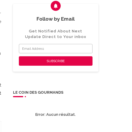
r
Follow by Email
e
Get Notified About Next
Update Direct to Your inbox
n
t
LE COIN DES GOURMANDS
t
Error:
Aucun résultat.