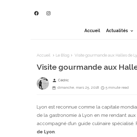
Accueil
Actualités
Accueil
Le Blog
Visite gourmande aux Halles de L
Visite gourmande aux Hall
person
Cédric
dimanche, mars 25, 2018
5 minute read
Lyon est reconnue comme la capitale mondiale 
de la gastronomie à Lyon en me rendant aux 
accompagné d’un guide culinaire spécialisé. 
de Lyon
.