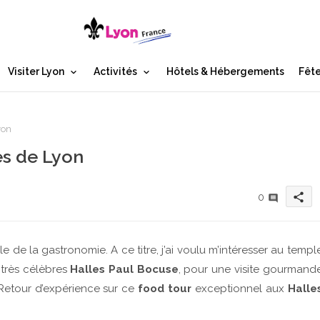
Visiter Lyon
Activités
Hôtels & Hébergements
Fête
yon
es de Lyon
share
0
de la gastronomie. A ce titre, j’ai voulu m’intéresser au templ
très célèbres
Halles Paul Bocuse
, pour une visite gourmand
Retour d’expérience sur ce
food tour
exceptionnel aux
Halle