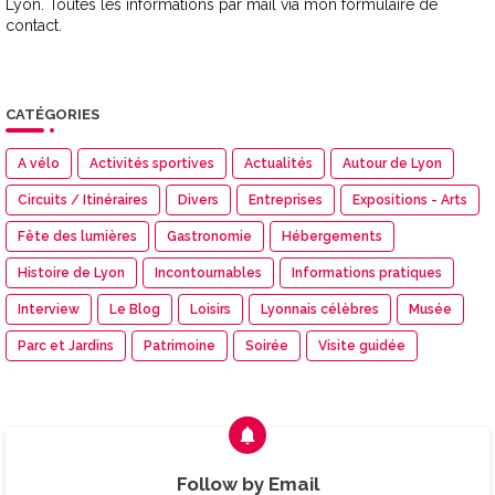
Lyon. Toutes les informations par mail via mon formulaire de
contact.
CATÉGORIES
A vélo
Activités sportives
Actualités
Autour de Lyon
Circuits / Itinéraires
Divers
Entreprises
Expositions - Arts
Fête des lumières
Gastronomie
Hébergements
Histoire de Lyon
Incontournables
Informations pratiques
Interview
Le Blog
Loisirs
Lyonnais célèbres
Musée
Parc et Jardins
Patrimoine
Soirée
Visite guidée
Follow by Email