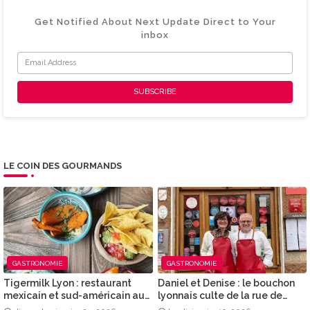
Get Notified About Next Update Direct to Your
inbox
LE COIN DES GOURMANDS
GASTRONOMIE
GASTRONOMIE
Tigermilk Lyon : restaurant
Daniel et Denise : le bouchon
mexicain et sud-américain au
lyonnais culte de la rue de
cœur de la Presqu’île
Créqui