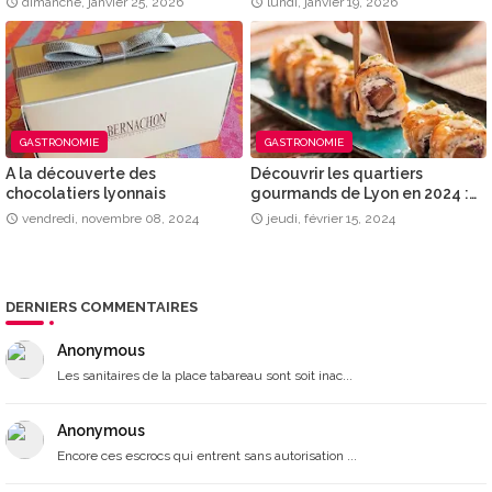
dimanche, janvier 25, 2026
lundi, janvier 19, 2026
GASTRONOMIE
GASTRONOMIE
A la découverte des
Découvrir les quartiers
chocolatiers lyonnais
gourmands de Lyon en 2024 :
où trouver les saveurs qui vous
vendredi, novembre 08, 2024
jeudi, février 15, 2024
ressemblent ?
DERNIERS COMMENTAIRES
Anonymous
Les sanitaires de la place tabareau sont soit inac...
Anonymous
Encore ces escrocs qui entrent sans autorisation ...