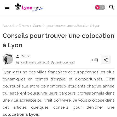
Accueil
Divers
Conseils pour trouver une colocation à Lyon
Conseils pour trouver une colocation
à Lyon
person
Cédric
share
0
lundi, mars 26, 2018
3 minute read
Lyon est une des villes françaises et européennes les plus
dynamiques en termes d'emploi et d'opportunités. C'est
pourquoi elle attire de nombreux étudiants chaque année
qui espèrent poursuivre leurs parcours professionnels dans
une ville agréable où il fait bon vivre. Je vous propose dans
cet articles quelques conseils pour dénicher une
colocation à Lyon
.