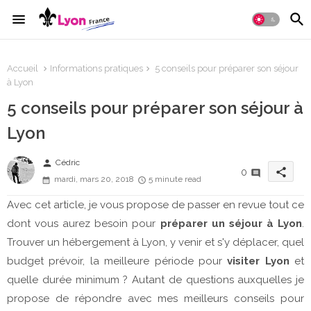
Accueil
Informations pratiques
5 conseils pour préparer son séjour
à Lyon
5 conseils pour préparer son séjour à
Lyon
person
Cédric
share
0
mardi, mars 20, 2018
5 minute read
Avec cet article, je vous propose de passer en revue tout ce
dont vous aurez besoin pour
préparer un séjour à Lyon
.
Trouver un hébergement à Lyon, y venir et s'y déplacer, quel
budget prévoir, la meilleure période pour
visiter Lyon
et
quelle durée minimum ? Autant de questions auxquelles je
propose de répondre avec mes meilleurs conseils pour