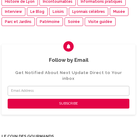
Histoire de Lyon
Incontournables
Informations pratiques
Interview
Le Blog
Loisirs
Lyonnais célèbres
Musée
Parc et Jardins
Patrimoine
Soirée
Visite guidée
Follow by Email
Get Notified About Next Update Direct to Your
inbox
LE COIN DES GOURMANDS