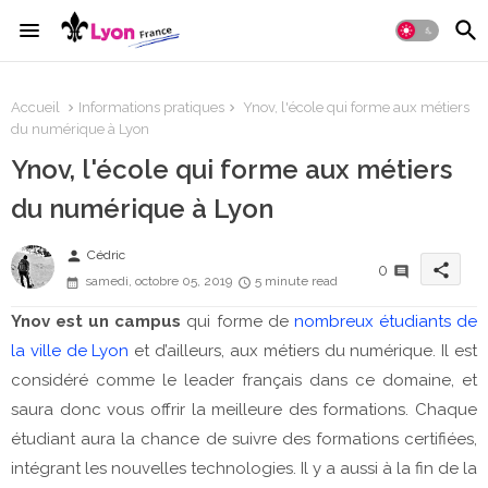
Accueil
Informations pratiques
Ynov, l'école qui forme aux métiers
du numérique à Lyon
Ynov, l'école qui forme aux métiers
du numérique à Lyon
person
Cédric
share
0
samedi, octobre 05, 2019
5 minute read
Ynov est un campus
qui forme de
nombreux étudiants de
la ville de Lyon
et d’ailleurs, aux métiers du numérique. Il est
considéré comme le leader français dans ce domaine, et
saura donc vous offrir la meilleure des formations. Chaque
étudiant aura la chance de suivre des formations certifiées,
intégrant les nouvelles technologies. Il y a aussi à la fin de la