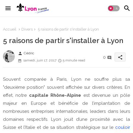
Accueil
Divers
5 raisons de partir s'installer à Lyon
5 raisons de partir s'installer à Lyon
person
Cédric
share
0
samedi, juin 17, 2017
5 minute read
Souvent comparée à Paris, Lyon ne souffre plus sa
"deuxième position" souvent affichée sur divers critères. En
effet, notre
capitale Rhône-Alpine
est devenue un pôle
majeur en Europe et bénéficie de l’implantation de
nombreuses entreprises internationales, leaders dans leurs
domaines respectifs. Lyon jouit d’une proximité avec la
Suisse et l’Italie et de sa situation stratégique sur le
couloir