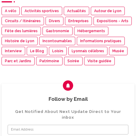
A vélo
Activités sportives
Actualités
Autour de Lyon
Circuits / Itinéraires
Divers
Entreprises
Expositions - Arts
Fête des lumières
Gastronomie
Hébergements
Histoire de Lyon
Incontournables
Informations pratiques
Interview
Le Blog
Loisirs
Lyonnais célèbres
Musée
Parc et Jardins
Patrimoine
Soirée
Visite guidée
Follow by Email
Get Notified About Next Update Direct to Your
inbox