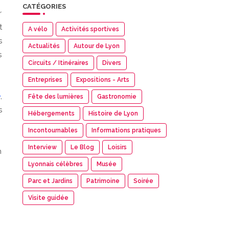
CATÉGORIES
r
t
A vélo
Activités sportives
s
Actualités
Autour de Lyon
s
Circuits / Itinéraires
Divers
Entreprises
Expositions - Arts
e
,
Fête des lumières
Gastronomie
s
Hébergements
Histoire de Lyon
Incontournables
Informations pratiques
Interview
Le Blog
Loisirs
n
Lyonnais célèbres
Musée
Parc et Jardins
Patrimoine
Soirée
Visite guidée