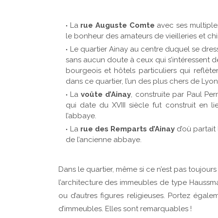
La
rue Auguste Comte
avec ses multiple
le bonheur des amateurs de vieilleries et ch
Le quartier Ainay au centre duquel se dres
sans aucun doute à ceux qui s’intéressent d
bourgeois et hôtels particuliers qui reflèt
dans ce quartier, l’un des plus chers de Lyon
La
voûte d’Ainay
, construite par Paul Pe
qui date du XVIII siècle fut construit en 
l’abbaye.
La
rue des Remparts d’Ainay
d’où partait 
de l’ancienne abbaye.
Dans le quartier, même si ce n’est pas toujours 
l’architecture des immeubles de type Haussman
ou d’autres figures religieuses. Portez égal
d’immeubles. Elles sont remarquables !