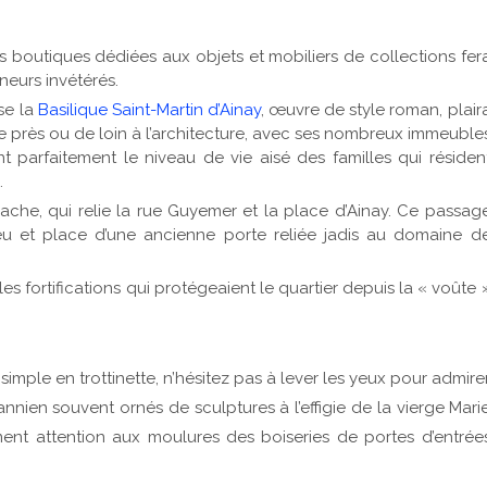
s boutiques dédiées aux objets et mobiliers de collections fer
ineurs invétérés.
se la
Basilique Saint-Martin d’Ainay
, œuvre de style roman, plair
e près ou de loin à l’architecture, avec ses nombreux immeuble
ent parfaitement le niveau de vie aisé des familles qui résiden
.
rrache, qui relie la rue Guyemer et la place d’Ainay. Ce passag
lieu et place d’une ancienne porte reliée jadis au domaine d
les fortifications qui protégeaient le quartier depuis la « voûte 
simple en trottinette, n’hésitez pas à lever les yeux pour admire
nien souvent ornés de sculptures à l’effigie de la vierge Mari
ement attention aux moulures des boiseries de portes d’entrée