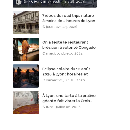
Cédric
jeudi, mars 28, 2019
7 idées de road trips nature
à moins de 2 heures de Lyon
jeudi, avril 23, 2026
On a testé le restaurant
brésilien à volonté Obrigado
Rodizio à Lyon
mardi, octobre 15, 2024
Éclipse solaire du 12 août
2026 à Lyon : horaires et
lieux d’observation
dimanche, juin 28, 2026
À Lyon, une tarte à la praline
géante fait vibrer la Croix-
Rousse
lundi, juillet 06, 2026