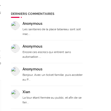
r
s
DERNIERS COMMENTAIRES
Anonymous
Les sanitaires de la place tabareau sont soit
inac...
Anonymous
.
Encore ces escrocs qui entrent sans
,
autorisation ...
e
Anonymous
Bonjour, Avec un ticket famille, puis accéder
au P...
Xian
La tour étant fermée au public, et afin de se
fair...