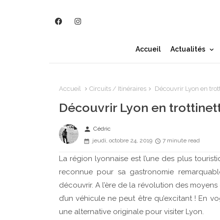
Accueil
Actualités
Accueil
Circuits / Itinéraires
Découvrir Lyon en trott
Découvrir Lyon en trottinet
person
Cédric
jeudi, octobre 24, 2019
7 minute read
La région lyonnaise est l’une des plus touristi
reconnue pour sa gastronomie remarquable, 
découvrir. A l’ère de la révolution des moyens
d’un véhicule ne peut être qu’excitant ! En v
une alternative originale pour visiter Lyon.