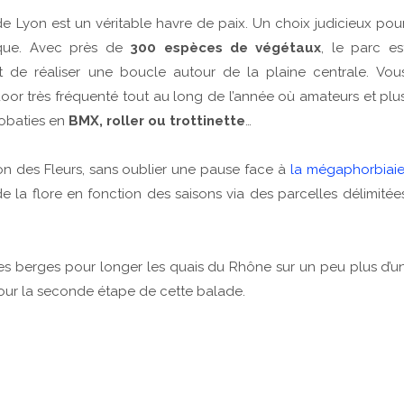
 Lyon est un véritable havre de paix. Un choix judicieux pou
ique. Avec près de
300 espèces de végétaux
, le parc es
 de réaliser une boucle autour de la plaine centrale. Vou
door très fréquenté tout au long de l’année où amateurs et plu
robaties en
BMX, roller ou trottinette
…
on des Fleurs, sans oublier une pause face à
la mégaphorbiai
 de la flore en fonction des saisons via des parcelles délimitée
des berges pour longer les quais du Rhône sur un peu plus d’u
pour la seconde étape de cette balade.