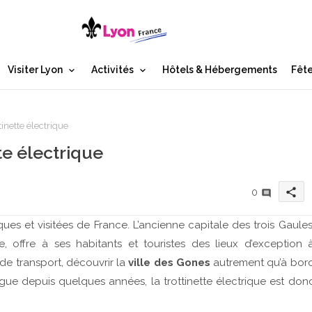
Visiter Lyon
Activités
Hôtels & Hébergements
Fête
inette électrique
te électrique
share
0
ques et visitées de France. L’ancienne capitale des trois Gaules
offre à ses habitants et touristes des lieux d’exception 
 de transport, découvrir la
ville des Gones
autrement qu’à bor
ogue depuis quelques années, la trottinette électrique est don