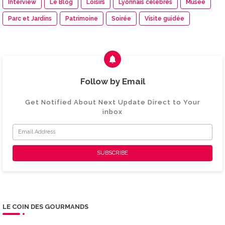
Interview
Le Blog
Loisirs
Lyonnais célèbres
Musée
Parc et Jardins
Patrimoine
Soirée
Visite guidée
Follow by Email
Get Notified About Next Update Direct to Your
inbox
LE COIN DES GOURMANDS