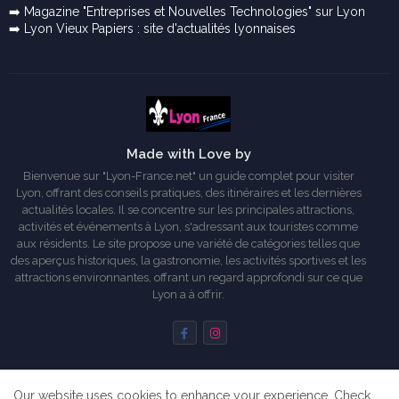
➡️ Magazine "Entreprises et Nouvelles Technologies" sur Lyon
➡️ Lyon Vieux Papiers : site d'actualités lyonnaises
Made with Love by
Bienvenue sur "Lyon-France.net" un guide complet pour visiter
Lyon, offrant des conseils pratiques, des itinéraires et les dernières
actualités locales. Il se concentre sur les principales attractions,
activités et événements à Lyon, s'adressant aux touristes comme
aux résidents. Le site propose une variété de catégories telles que
des aperçus historiques, la gastronomie, les activités sportives et les
attractions environnantes, offrant un regard approfondi sur ce que
Lyon a à offrir.
Our website uses cookies to enhance your experience.
Check
Accueil
A propos de moi
Commencer ici...