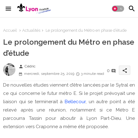
Accueil
Actualités
Le prolongement du Métro en phase d’étude
Le prolongement du Métro en phase
d’étude
person
Cédric
share
0
mercredi, septembre 25, 2019
3 minute read
De nouvelles études viennent d’être lancées par le Sytral en
ce qui concerne le futur métro E. Si le projet prévoyait une
liaison qui se terminerait à
Bellecour
, un autre point a été
relevé après une réunion, notamment si ce Métro E
parcourra Tassin pour aboutir à Lyon Part-Dieu. Une
extension vers Craponne a même été proposée.