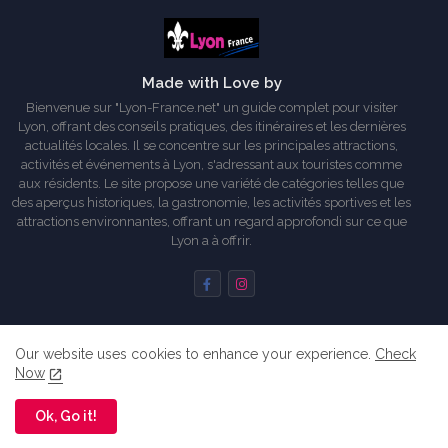
Made with Love by
Bienvenue sur "Lyon-France.net" un guide complet pour visiter
Lyon, offrant des conseils pratiques, des itinéraires et les dernières
actualités locales. Il se concentre sur les principales attractions,
activités et événements à Lyon, s'adressant aux touristes comme
aux résidents. Le site propose une variété de catégories telles que
des aperçus historiques, la gastronomie, les activités sportives et les
attractions environnantes, offrant un regard approfondi sur ce que
Lyon a à offrir.
Our website uses cookies to enhance your experience.
Check
Accueil
A propos de moi
Commencer ici...
Now
Partenaires
Règles de confidentialité
Me contacter
Ok, Go it!
All Right Reserved Copyright © 2014-2024