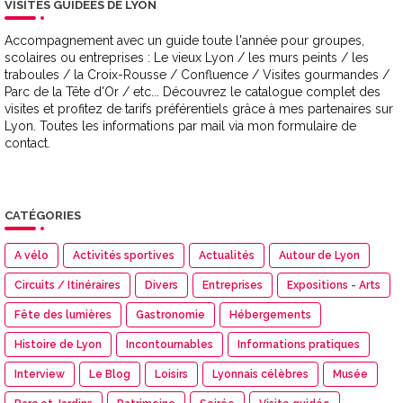
VISITES GUIDÉES DE LYON
Accompagnement avec un guide toute l'année pour groupes,
scolaires ou entreprises : Le vieux Lyon / les murs peints / les
traboules / la Croix-Rousse / Confluence / Visites gourmandes /
Parc de la Tête d'Or / etc... Découvrez le catalogue complet des
visites et profitez de tarifs préférentiels grâce à mes partenaires sur
Lyon. Toutes les informations par mail via mon formulaire de
contact.
CATÉGORIES
A vélo
Activités sportives
Actualités
Autour de Lyon
Circuits / Itinéraires
Divers
Entreprises
Expositions - Arts
Fête des lumières
Gastronomie
Hébergements
Histoire de Lyon
Incontournables
Informations pratiques
Interview
Le Blog
Loisirs
Lyonnais célèbres
Musée