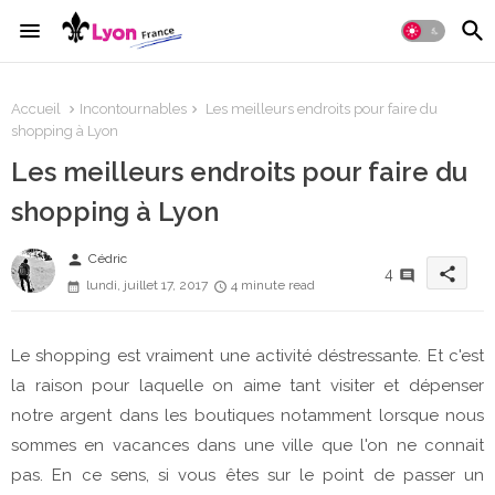
Accueil
Incontournables
Les meilleurs endroits pour faire du
shopping à Lyon
Les meilleurs endroits pour faire du
shopping à Lyon
person
Cédric
share
4
lundi, juillet 17, 2017
4 minute read
Le shopping est vraiment une activité déstressante. Et c'est
la raison pour laquelle on aime tant visiter et dépenser
notre argent dans les boutiques notamment lorsque nous
sommes en vacances dans une ville que l'on ne connait
pas. En ce sens, si vous êtes sur le point de passer un