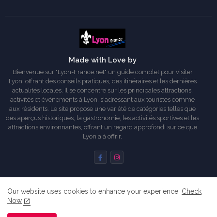
Made with Love by
Bienvenue sur "Lyon-France.net" un guide complet pour visiter
Lyon, offrant des conseils pratiques, des itinéraires et les dernières
actualités locales. Il se concentre sur les principales attractions,
activités et événements à Lyon, s'adressant aux touristes comme
aux résidents. Le site propose une variété de catégories telles que
des aperçus historiques, la gastronomie, les activités sportives et les
attractions environnantes, offrant un regard approfondi sur ce que
Lyon a à offrir.
Our website uses cookies to enhance your experience.
Check
Accueil
A propos de moi
Commencer ici...
Now
Partenaires
Règles de confidentialité
Me contacter