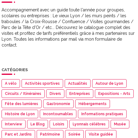
Accompagnement avec un guide toute l'année pour groupes,
scolaires ou entreprises : Le vieux Lyon / les murs peints / les
traboules / la Croix-Rousse / Confluence / Visites gourmandes /
Parc de la Tête d'Or / etc... Découvrez le catalogue complet des
visites et profitez de tarifs préférentiels grâce à mes partenaires sur
Lyon. Toutes les informations par mail via mon formulaire de
contact.
CATÉGORIES
A vélo
Activités sportives
Actualités
Autour de Lyon
Circuits / Itinéraires
Divers
Entreprises
Expositions - Arts
Fête des lumières
Gastronomie
Hébergements
Histoire de Lyon
Incontournables
Informations pratiques
Interview
Le Blog
Loisirs
Lyonnais célèbres
Musée
Parc et Jardins
Patrimoine
Soirée
Visite guidée