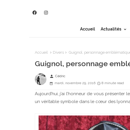
Accueil
Actualités
Accueil
Divers
Guignol, personnage emblématique
Guignol, personnage embl
person
Cédric
mardi, novembre 29, 2016
8 minute read
Aujourd’hui, j’ai l’honneur de vous présenter
un véritable symbole dans le cœur des lyonnai