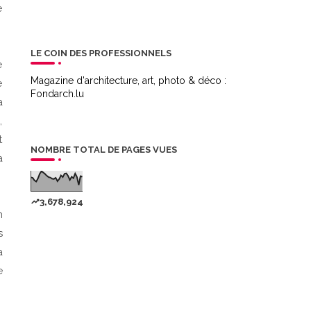
e
LE COIN DES PROFESSIONNELS
e
Magazine d'architecture, art, photo & déco :
e
Fondarch.lu
a
,
t
NOMBRE TOTAL DE PAGES VUES
à
3,678,924
n
s
a
e