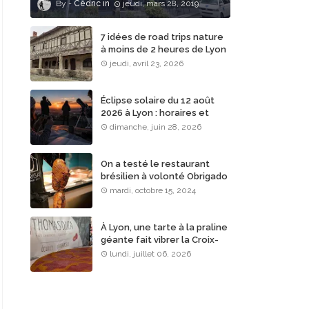
Cédric
jeudi, mars 28, 2019
7 idées de road trips nature
à moins de 2 heures de Lyon
jeudi, avril 23, 2026
Éclipse solaire du 12 août
2026 à Lyon : horaires et
lieux d’observation
dimanche, juin 28, 2026
On a testé le restaurant
brésilien à volonté Obrigado
Rodizio à Lyon
mardi, octobre 15, 2024
À Lyon, une tarte à la praline
géante fait vibrer la Croix-
Rousse
lundi, juillet 06, 2026