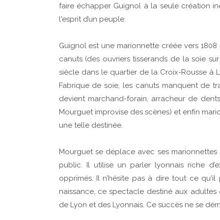
faire échapper Guignol à la seule création ind
l'esprit d’un peuple.
Guignol est une marionnette créée vers 1808 
canuts (des ouvriers tisserands de la soie sur
siècle dans le quartier de la Croix-Rousse à 
Fabrique de soie, les canuts manquent de tr
devient marchand-forain, arracheur de dents (
Mourguet improvise des scènes) et enfin marion
une telle destinée.
Mourguet se déplace avec ses marionnettes en
public. Il utilise un parler lyonnais riche d
opprimés. Il n’hésite pas à dire tout ce qu'
naissance, ce spectacle destiné aux adultes 
de Lyon et des Lyonnais. Ce succès ne se déme