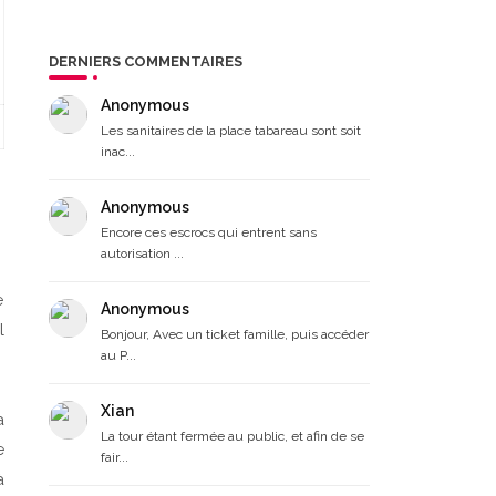
DERNIERS COMMENTAIRES
Anonymous
Les sanitaires de la place tabareau sont soit
inac...
Anonymous
Encore ces escrocs qui entrent sans
autorisation ...
e
Anonymous
l
Bonjour, Avec un ticket famille, puis accéder
au P...
Xian
a
La tour étant fermée au public, et afin de se
e
fair...
à