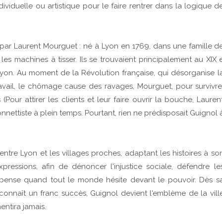
ividuelle ou artistique pour le faire rentrer dans la logique d
par Laurent Mourguet : né à Lyon en 1769, dans une famille d
 les machines à tisser. Ils se trouvaient principalement au XIX 
Lyon. Au moment de la Révolution française, qui désorganise l
avail, le chômage cause des ravages, Mourguet, pour survivre
Pour attirer les clients et leur faire ouvrir la bouche, Lauren
nettiste à plein temps. Pourtant, rien ne prédisposait Guignol 
tre Lyon et les villages proches, adaptant les histoires à so
’expressions, afin de dénoncer l'injustice sociale, défendre le
il pense quand tout le monde hésite devant le pouvoir. Dès s
connaît un franc succès, Guignol devient l'emblème de la vill
ntira jamais.