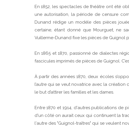
En 1852, les spectacles de théâtre ont été ob
une autorisation, la période de censure com
Dunand rédige un modèle des pièces jouées
certaine, étant donné que Mourguet, ne sachan
Vuillerme-Dunand fixe les pièces de Guignol po
En 1865 et 1870, passionné de dialectes régi
fascicules imprimés de pièces de Guignol. C’es
À partir des années 1870, deux écoles s’oppos
l’autre qui se veut novatrice avec la création
le but d’attirer les familles et les dames.
Entre 1870 et 1914, d'autres publications de 
d'un côté on aurait ceux qui continuent la trad
l'autre des "Guignol-traîtres" qui se veulent n