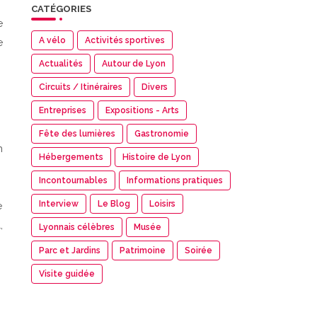
CATÉGORIES
e
A vélo
Activités sportives
e
Actualités
Autour de Lyon
Circuits / Itinéraires
Divers
Entreprises
Expositions - Arts
Fête des lumières
Gastronomie
n
Hébergements
Histoire de Lyon
Incontournables
Informations pratiques
Interview
Le Blog
Loisirs
e
,
Lyonnais célèbres
Musée
Parc et Jardins
Patrimoine
Soirée
Visite guidée