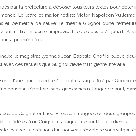
ligés par la préfecture à déposer tous leurs textes pour obteni
mence. Le lettré et marionnettiste Victor Napoléon Vuillerme
 et permettra de sauver le théâtre Guignol d’une fermetur
t ni lire ni écrire, improvisait les pièces qu’il jouait. Ainsi
ur la première fois.
onaux, le magistrat lyonnais Jean-Baptiste Onofrio publie deu
t avec ces recueils que Guignol devient un genre littéraire.
ent : l’une, qui défend le Guignol classique fixé par Onofrio e
 d’un nouveau répertoire sans grivoiseries ni langage canut, dan
pièces de Guignol ont lieu. Elles sont rangées en deux groupes 
ition, fidèles à un Guignol classique : ce sont les gardiens et d
ovateurs avec la création d’un nouveau répertoire sans vulgarité