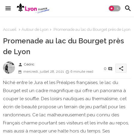
Accueil
Autour de Lyon
Promenade au lac du Bourget près de Lyon
Promenade au lac du Bourget près
de Lyon
person
Cédric
share
0
mercredi, juillet 28, 2021
6 minute read
Niché entre le Jura et les Préalpes françaises, le lac du
Bourget est un cadre magnifique qui offre un panorama à
couper le souffle. Des loisirs nautiques au thermalisme, cet
écrin de beauté propose un terrain de jeu parfait pour les
randonneurs. Ce lac malheureusement peu connu des
Français charme pourtant ses visiteurs et les invite au repos,
mais aussi à marquer une halte hors du temps. Ses