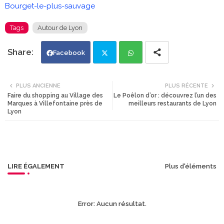
Bourget-le-plus-sauvage
Tags
Autour de Lyon
Facebook
Twi
Wh
PLUS ANCIENNE
PLUS RÉCENTE
Faire du shopping au Village des
Le Poêlon d’or : découvrez l’un des
tte
ats
Marques à Villefontaine près de
meilleurs restaurants de Lyon
Lyon
r
app
LIRE ÉGALEMENT
Plus d'éléments
Error:
Aucun résultat.