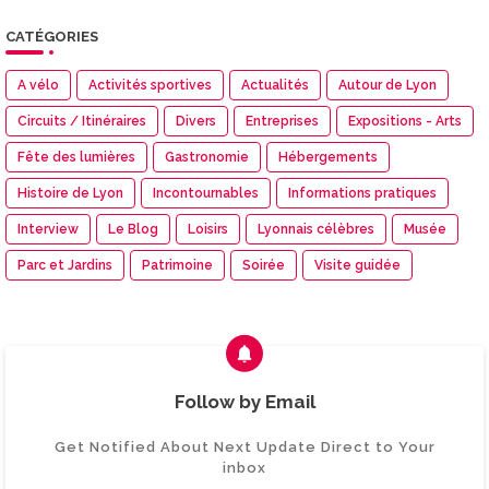
CATÉGORIES
A vélo
Activités sportives
Actualités
Autour de Lyon
Circuits / Itinéraires
Divers
Entreprises
Expositions - Arts
Fête des lumières
Gastronomie
Hébergements
Histoire de Lyon
Incontournables
Informations pratiques
Interview
Le Blog
Loisirs
Lyonnais célèbres
Musée
Parc et Jardins
Patrimoine
Soirée
Visite guidée
Follow by Email
Get Notified About Next Update Direct to Your
inbox