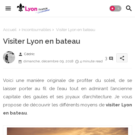
Accueil
Incontournables
Visiter Lyon en bateau
Visiter Lyon en bateau
person
Cédric
share
3
dimanche, décembre 09, 2018
4 minute read
Voici une manière originale de profiter du soleil, de se
laisser porter au fil de l’eau tout en admirant l’ancienne
capitale des gaules et ses joyaux d’architecture. Je vous
propose de découvrir les différents moyens de
visiter Lyon
en bateau
.