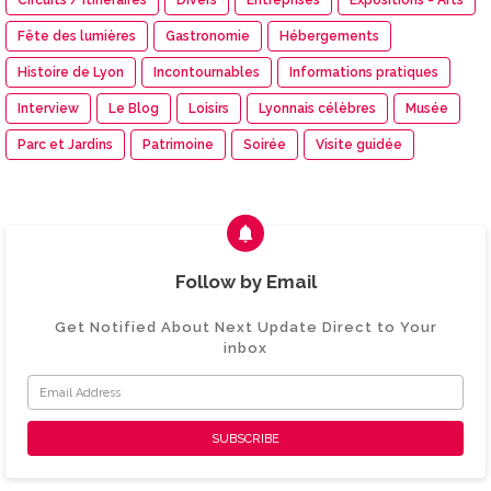
Circuits / Itinéraires
Divers
Entreprises
Expositions - Arts
Fête des lumières
Gastronomie
Hébergements
Histoire de Lyon
Incontournables
Informations pratiques
Interview
Le Blog
Loisirs
Lyonnais célèbres
Musée
Parc et Jardins
Patrimoine
Soirée
Visite guidée
Follow by Email
Get Notified About Next Update Direct to Your
inbox