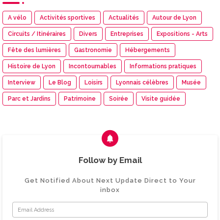
A vélo
Activités sportives
Actualités
Autour de Lyon
Circuits / Itinéraires
Divers
Entreprises
Expositions - Arts
Fête des lumières
Gastronomie
Hébergements
Histoire de Lyon
Incontournables
Informations pratiques
Interview
Le Blog
Loisirs
Lyonnais célèbres
Musée
Parc et Jardins
Patrimoine
Soirée
Visite guidée
Follow by Email
Get Notified About Next Update Direct to Your
inbox