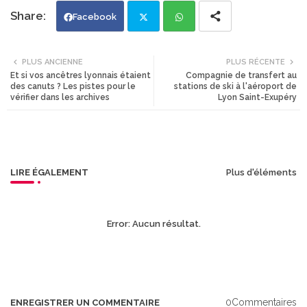
Facebook
Twi
Wh
PLUS ANCIENNE
PLUS RÉCENTE
Et si vos ancêtres lyonnais étaient
Compagnie de transfert au
tte
ats
des canuts ? Les pistes pour le
stations de ski à l'aéroport de
vérifier dans les archives
Lyon Saint-Exupéry
r
app
LIRE ÉGALEMENT
Plus d'éléments
Error:
Aucun résultat.
0Commentaires
ENREGISTRER UN COMMENTAIRE