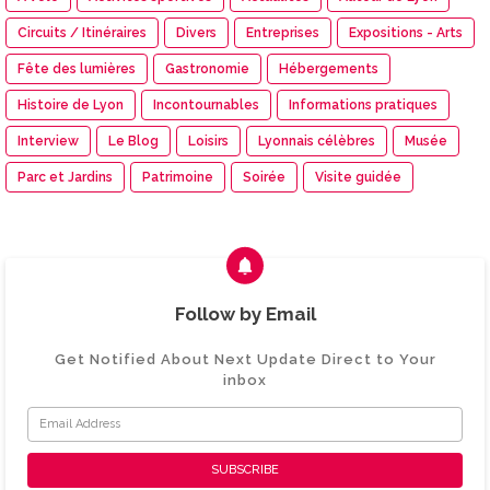
Circuits / Itinéraires
Divers
Entreprises
Expositions - Arts
Fête des lumières
Gastronomie
Hébergements
Histoire de Lyon
Incontournables
Informations pratiques
Interview
Le Blog
Loisirs
Lyonnais célèbres
Musée
Parc et Jardins
Patrimoine
Soirée
Visite guidée
Follow by Email
Get Notified About Next Update Direct to Your
inbox