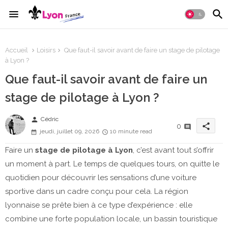
Accueil
Loisirs
Que faut-il savoir avant de faire un stage de pilotage
à Lyon ?
Que faut-il savoir avant de faire un
stage de pilotage à Lyon ?
person
Cédric
share
0
jeudi, juillet 09, 2026
10 minute read
Faire un
stage de pilotage à Lyon
, c’est avant tout s’offrir
un moment à part. Le temps de quelques tours, on quitte le
quotidien pour découvrir les sensations d’une voiture
sportive dans un cadre conçu pour cela. La région
lyonnaise se prête bien à ce type d’expérience : elle
combine une forte population locale, un bassin touristique