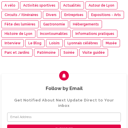
A vélo
Activités sportives
Actualités
Autour de Lyon
Circuits / Itinéraires
Divers
Entreprises
Expositions - Arts
Fête des lumières
Gastronomie
Hébergements
Histoire de Lyon
Incontournables
Informations pratiques
Interview
Le Blog
Loisirs
Lyonnais célèbres
Musée
Parc et Jardins
Patrimoine
Soirée
Visite guidée
Follow by Email
Get Notified About Next Update Direct to Your
inbox