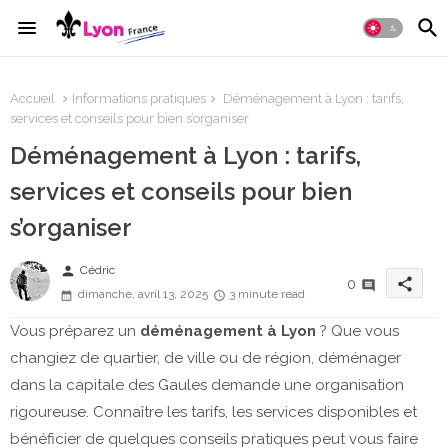
Accueil
Informations pratiques
Déménagement à Lyon : tarifs,
services et conseils pour bien s’organiser
Déménagement à Lyon : tarifs,
services et conseils pour bien
s’organiser
person
Cédric
share
0
dimanche, avril 13, 2025
3 minute read
Vous préparez un
déménagement à Lyon
? Que vous
changiez de quartier, de ville ou de région, déménager
dans la capitale des Gaules demande une organisation
rigoureuse. Connaître les tarifs, les services disponibles et
bénéficier de quelques conseils pratiques peut vous faire