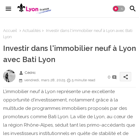
Accueil
Actualités
Investir dans l'immobilier neuf à Lyon avec Bati
Lyon
Investir dans l'immobilier neuf à Lyon
avec Bati Lyon
person
Cédric
share
0
vendredi, mars 28, 2025
5 minute read
L’immobilier neuf à Lyon représente une excellente
opportunité d'investissement, notamment grâce à la
multitude de programmes immobiliers proposés par des
promoteurs comme Bati Lyon. La ville de Lyon, au cœur de
la région Rhône-Alpes, séduit tant les primo-accédants que
les investisseurs institutionnels en quête de stabilité et de