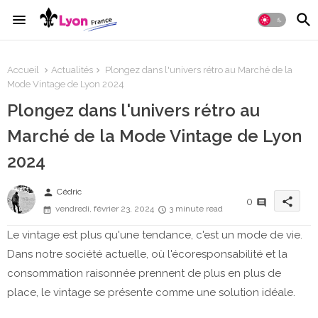
Accueil
Actualités
Plongez dans l'univers rétro au Marché de la
Mode Vintage de Lyon 2024
Plongez dans l'univers rétro au
Marché de la Mode Vintage de Lyon
2024
person
Cédric
share
0
vendredi, février 23, 2024
3 minute read
Le vintage est plus qu'une tendance, c'est un mode de vie.
Dans notre société actuelle, où l'écoresponsabilité et la
consommation raisonnée prennent de plus en plus de
place, le vintage se présente comme une solution idéale.