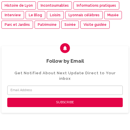
Histoire de Lyon
Incontournables
Informations pratiques
Interview
Le Blog
Loisirs
Lyonnais célèbres
Musée
Parc et Jardins
Patrimoine
Soirée
Visite guidée
Follow by Email
Get Notified About Next Update Direct to Your
inbox