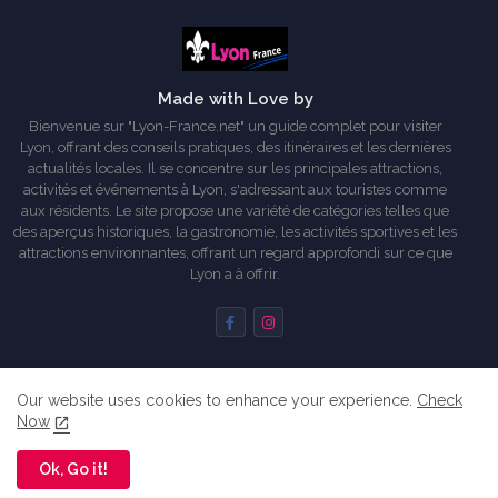
Made with Love by
Bienvenue sur "Lyon-France.net" un guide complet pour visiter
Lyon, offrant des conseils pratiques, des itinéraires et les dernières
actualités locales. Il se concentre sur les principales attractions,
activités et événements à Lyon, s'adressant aux touristes comme
aux résidents. Le site propose une variété de catégories telles que
des aperçus historiques, la gastronomie, les activités sportives et les
attractions environnantes, offrant un regard approfondi sur ce que
Lyon a à offrir.
Our website uses cookies to enhance your experience.
Check
Accueil
A propos de moi
Commencer ici...
Now
Partenaires
Règles de confidentialité
Me contacter
Ok, Go it!
All Right Reserved Copyright © 2014-2024