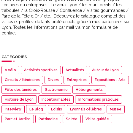
scolaires ou entreprises : Le vieux Lyon / les murs peints / les
traboules / la Croix-Rousse / Confluence / Visites gourmandes /
Parc de la Tête d'Or / etc... Découvrez le catalogue complet des
visites et profitez de tarifs préférentiels grâce à mes partenaires sur
Lyon. Toutes les informations par mail via mon formulaire de
contact.
CATÉGORIES
A vélo
Activités sportives
Actualités
Autour de Lyon
Circuits / Itinéraires
Divers
Entreprises
Expositions - Arts
Fête des lumières
Gastronomie
Hébergements
Histoire de Lyon
Incontournables
Informations pratiques
Interview
Le Blog
Loisirs
Lyonnais célèbres
Musée
Parc et Jardins
Patrimoine
Soirée
Visite guidée