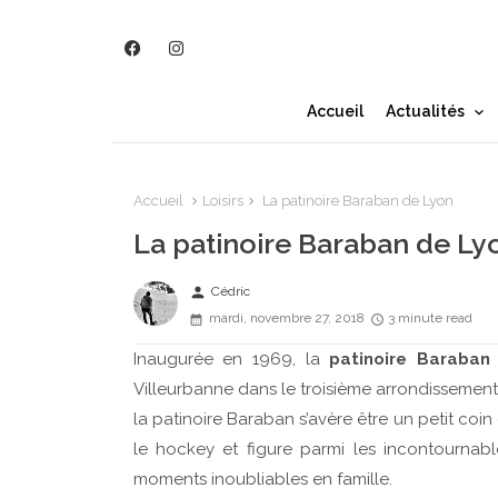
Accueil
Actualités
Accueil
Loisirs
La patinoire Baraban de Lyon
La patinoire Baraban de Ly
person
Cédric
mardi, novembre 27, 2018
3 minute read
Inaugurée en 1969, la
patinoire Baraban
Villeurbanne dans le troisième arrondissement.
la patinoire Baraban s’avère être un petit coi
le hockey et figure parmi les incontournab
moments inoubliables en famille.