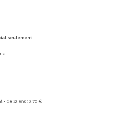
cial seulement
onne
- de 12 ans : 2,70 €