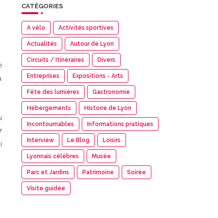
CATÉGORIES
A vélo
Activités sportives
Actualités
Autour de Lyon
Circuits / Itinéraires
Divers
e
Entreprises
Expositions - Arts
à
Fête des lumières
Gastronomie
Hébergements
Histoire de Lyon
u
Incontournables
Informations pratiques
7
Interview
Le Blog
Loisirs
i
Lyonnais célèbres
Musée
Parc et Jardins
Patrimoine
Soirée
Visite guidée