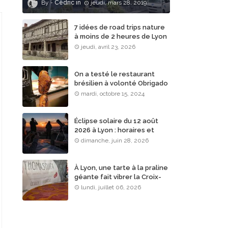
Cédric
jeudi, mars 28, 2019
7 idées de road trips nature
à moins de 2 heures de Lyon
jeudi, avril 23, 2026
On a testé le restaurant
brésilien à volonté Obrigado
Rodizio à Lyon
mardi, octobre 15, 2024
Éclipse solaire du 12 août
2026 à Lyon : horaires et
lieux d’observation
dimanche, juin 28, 2026
À Lyon, une tarte à la praline
géante fait vibrer la Croix-
Rousse
lundi, juillet 06, 2026