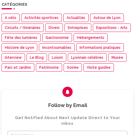
CATÉGORIES
A vélo
Activités sportives
Actualités
Autour de Lyon
Circuits / Itinéraires
Divers
Entreprises
Expositions - Arts
Fête des lumières
Gastronomie
Hébergements
Histoire de Lyon
Incontournables
Informations pratiques
Interview
Le Blog
Loisirs
Lyonnais célèbres
Musée
Parc et Jardins
Patrimoine
Soirée
Visite guidée
Follow by Email
Get Notified About Next Update Direct to Your
inbox