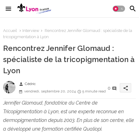
Accueil
Interview
Rencontrez Jennifer Glomaud : spécialiste de la
tricopigmentation à Lyon
Rencontrez Jennifer Glomaud :
spécialiste de la tricopigmentation à
Lyon
person
Cédric
share
0
vendredi, septembre 20, 2024
5 minute read
Jennifer Glomaud, fondatrice du Centre de
Tricopigmentation à Lyon, est une experte reconnue en
dermopigmentation depuis 2003. En plus de son centre, elle
a développé une formation certifiée Qualiopi.